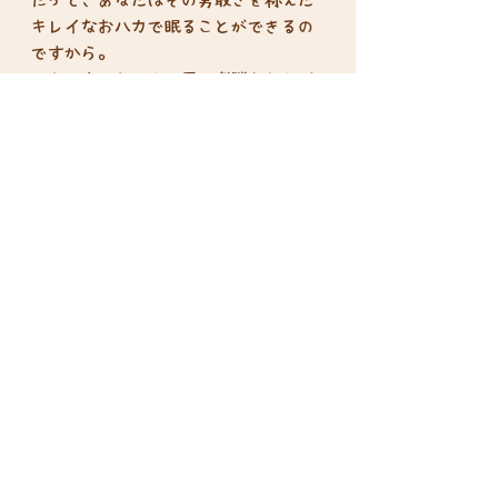
キレイなおハカで眠ることができるの
ですから。
でも、良いおハカは早い者勝ちなんだ
とか…？
プレイ人数：2-5人
プレイ時間：25-30分
対象年齢：6歳以上
特定商取引法に基づく表示
​プライバシーポリシー
利用規約
返品ポリシー