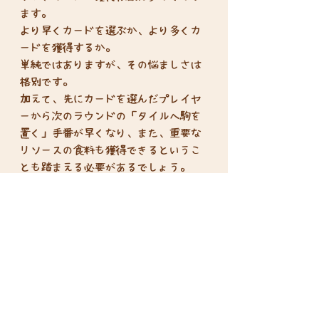
ます。
より早くカードを選ぶか、より多くカ
ードを獲得するか。
単純ではありますが、その悩ましさは
格別です。
加えて、先にカードを選んだプレイヤ
ーから次のラウンドの「タイルへ駒を
置く」手番が早くなり、また、重要な
リソースの食料も獲得できるというこ
とも踏まえる必要があるでしょう。
カードの内容とタブロービルドの部分
のシステムがシンプルな分、カード一
枚ごとの影響が大きいと言え、獲得枚
数は勝利へと直結することになりま
す。
タブロービルドがシンプルであるがゆ
えに、ドラフトにおける悩ましさを引
き出すことに繋がっており、その絶妙