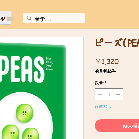
ピーズ(PEA
価
￥1,320
格
消費税込み
数量
*
在庫なし
再入荷