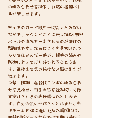
の噛み合わせを操る、白熱の格闘バト
ルが楽しめます。
デッキのカード順を一切変えられない
なかで、ラウンドごとに差し挟む1枚が
バトルの流れを一変させるのが本作の
醍醐味です。攻めどころを見抜いたつ
もりで仕込んだ一手が、相手の読みや
防御によって打ち砕かれることもあ
り、最後まで気の抜けない駆け引きが
続きます。
攻撃、防御、必殺技コンボの噛み合わ
せを見極め、相手の策を読み切って隙
を突けたときの爽快感はひとしおで
す。自分の狙いがぴたりとはまり、相
手チームをKOに追い込めた瞬間には、
格闘対戦ゲームならではの熱い手応え
があります。