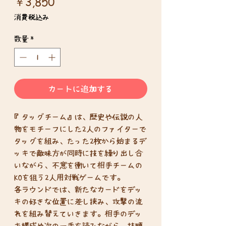
価
￥3,850
格
消費税込み
数量
*
カートに追加する
『タッグチーム』は、歴史や伝説の人
物をモチーフにした2人のファイターで
タッグを組み、たった2枚から始まるデ
ッキで敵味方が同時に技を繰り出し合
いながら、不意を衝いて相手チームの
KOを狙う2人用対戦ゲームです。
各ラウンドでは、新たなカードをデッ
キの好きな位置に差し挟み、攻撃の流
れを組み替えていきます。相手のデッ
キ構成や次の一手を読みながら、技順