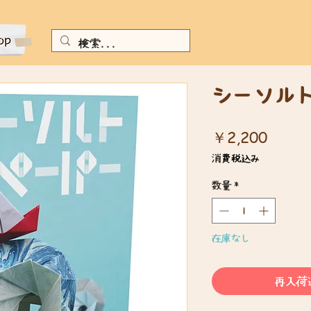
シーソル
価
￥2,200
格
消費税込み
数量
*
在庫なし
再入荷