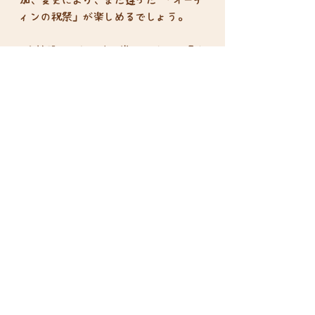
ィンの祝祭」が楽しめるでしょう。
※拡張セットです。遊ぶためには「オ
ーディンの祝祭」が必要です。
プレイ人数：1人～4人
プレイ時間：一人あたり30分
対象年齢：12歳以上
特定商取引法に基づく表示
​プライバシーポリシー
利用規約
返品ポリシー