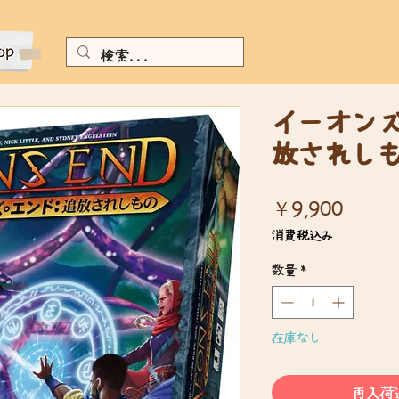
イーオン
放されし
価
￥9,900
格
消費税込み
数量
*
在庫なし
再入荷