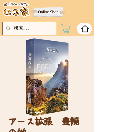
アース拡張 豊饒
の地