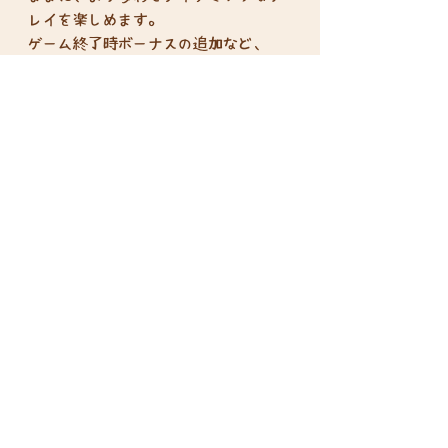
レイを楽しめます。
ゲーム終了時ボーナスの追加など、
元々バランスの良さに定評のあった
『Earth』に、さらなる戦略的調整と
リプレイ性を加える拡張セットです。
※プレイするにはアース本体が必要で
す。
プレイ人数：1-6人
プレイ時間：45-90分
対象年齢：14歳以上
特定商取引法に基づく表示