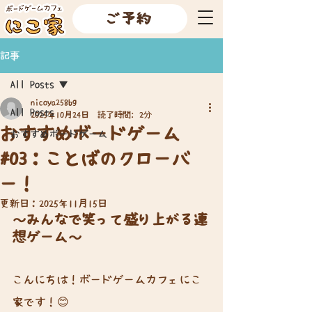
ご予約
記事
All Posts
nicoya258bg
All Posts
2025年10月24日
読了時間: 2分
おすすめボードゲーム
おすすめボードゲーム
#03：ことばのクローバ
ー！
更新日：
2025年11月15日
～みんなで笑って盛り上がる連
想ゲーム～
こんにちは！ボードゲームカフェにこ
家です！😊