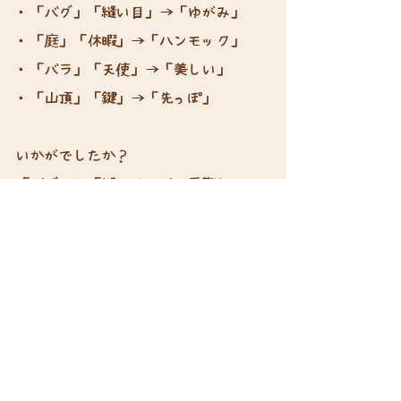
・「バグ」「縫い目」→「ゆがみ」
・「庭」「休暇」→「ハンモック」
・「バラ」「天使」→「美しい」
・「山頂」「鍵」→「先っぽ」
いかがでしたか？
「バグ」と「縫い目」が一番難しかっ
たです😅
完璧に分かった方はことばのクローバ
ーマスター！😎
こんな方におすすめ！
会話を楽しみたい家族や友人グル