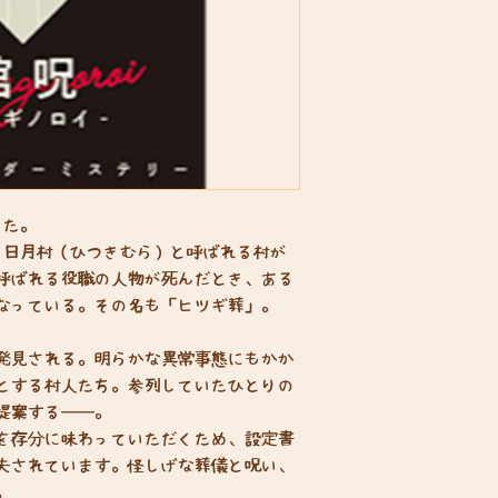
った。
日月村（ひつきむら）と呼ばれる村が
呼ばれる役職の人物が死んだとき、ある
なっている。その名も「ヒツギ葬」。
発見される。明らかな異常事態にもかか
とする村人たち。参列していたひとりの
提案する――。
を存分に味わっていただくため、設定書
夫されています。怪しげな葬儀と呪い、
。