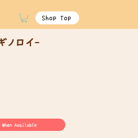
Shop Top
ギノロイ-
 When Available