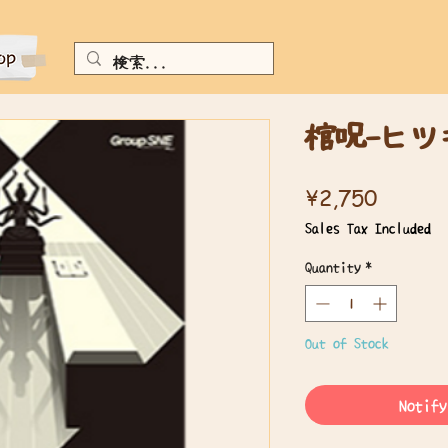
棺呪-ヒツ
Price
¥2,750
Sales Tax Included
Quantity
*
Out of Stock
Notify