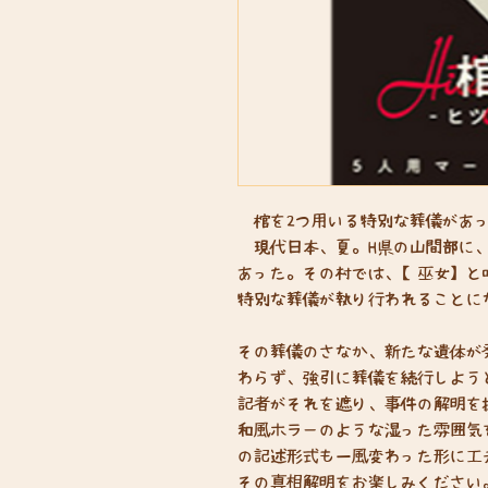
棺を2つ用いる特別な葬儀があ
現代日本、夏。H県の山間部に、
あった。その村では、【巫女】と
特別な葬儀が執り行われることに
その葬儀のさなか、新たな遺体が
わらず、強引に葬儀を続行しよう
記者がそれを遮り、事件の解明を
和風ホラーのような湿った雰囲気
の記述形式も一風変わった形に工
その真相解明をお楽しみください