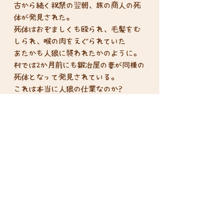
古から続く祝祭の翌朝、旅の商人の死
体が発見された。
死体はおぞましくも殴られ、毛髪をむ
しられ、喉の肉をえぐられていた——
あたかも人狼に襲われたかのように。
村では2か月前にも鍛冶屋の妻が同様の
死体となって発見されている。
これは本当に人狼の仕業なのか?
王都から派遣された騎士はどこに消え
た?
なぜ占い師がふたりいる……?
プレイ人数 : 7-8人
プレイ時間 : 120分
対象年齢 : 15歳以上
Disclosure based on the Specified
Commercial Transactions Act