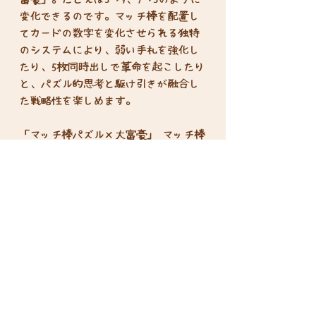
変化できるのです。マッチ棒を配置し
てカードの数字を変化させられる独特
のシステムにより、弱い手札を強化し
たり、5枚同時出しで革命を起こしたり
と、パズル的思考と駆け引きが融合し
た戦略性を楽しめます。
「マッチ棒パズル×大富豪」 マッチ棒
パズルの快感と、大富豪の戦略性が融
合した新しいカードゲーム、ここに誕
生！
プレイ人数 ：2-8人
プレイ時間 ：20分〜
対象年齢：8歳以上
Disclosure based on the Specified