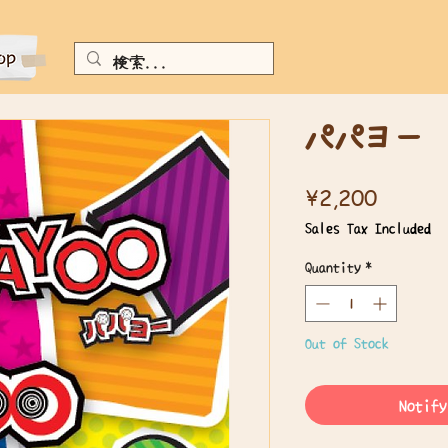
パパヨー
Price
¥2,200
Sales Tax Included
Quantity
*
Out of Stock
Notify