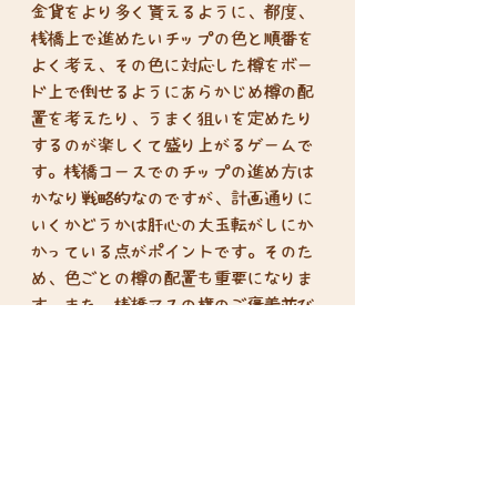
金貨をより多く貰えるように、都度、
桟橋上で進めたいチップの色と順番を
よく考え、その色に対応した樽をボー
ド上で倒せるようにあらかじめ樽の配
置を考えたり、うまく狙いを定めたり
するのが楽しくて盛り上がるゲームで
す。桟橋コースでのチップの進め方は
かなり戦略的なのですが、計画通りに
いくかどうかは肝心の大玉転がしにか
かっている点がポイントです。そのた
め、色ごとの樽の配置も重要になりま
す。また、桟橋マスの旗のご褒美並び
がゲーム毎に異なるため、毎回異なる
位置取りの戦略が楽しめるのもポイン
トです。
プレイ人数：2-4人
プレイ時間：15分