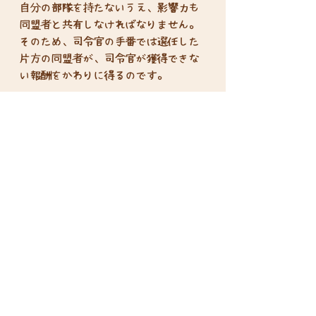
自分の部隊を持たないうえ、影響力も
同盟者と共有しなければなりません。
そのため、司令官の手番では選任した
片方の同盟者が、司令官が獲得できな
い報酬をかわりに得るのです。
さらに、本作に含まれる新しいオプシ
ョンルール「CHOAMチョアムモジュー
ル」の導入や、『デューン 砂の惑星：
インペリウム』『イックスの新興』
『不滅の命』と一緒に遊ぶことで、よ
り戦略的なゲームを遊ぶことが可能で
す。
プレイ人数：1-4人、および6人
プレイ時間：60-120分、および180分
対象年齢：13歳以上