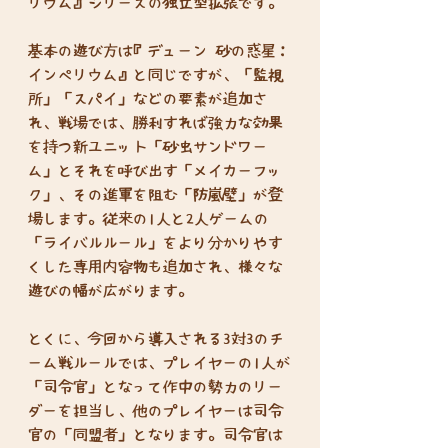
リウム』シリーズの独立型拡張です。
基本の遊び方は『デューン 砂の惑星：
インペリウム』と同じですが、「監視
所」「スパイ」などの要素が追加さ
れ、戦場では、勝利すれば強力な効果
を持つ新ユニット「砂虫サンドワー
ム」とそれを呼び出す「メイカーフッ
ク」、その進軍を阻む「防嵐壁」が登
場します。従来の1人と2人ゲームの
「ライバルルール」をより分かりやす
くした専用内容物も追加され、様々な
遊びの幅が広がります。
とくに、今回から導入される3対3のチ
ーム戦ルールでは、プレイヤーの1人が
「司令官」となって作中の勢力のリー
ダーを担当し、他のプレイヤーは司令
官の「同盟者」となります。司令官は