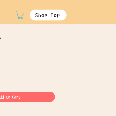
Shop Top
ム
dd to Cart