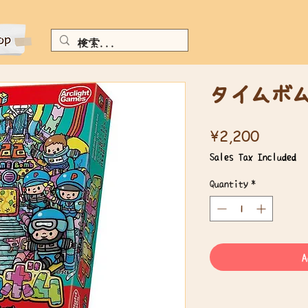
タイムボ
Price
¥2,200
Sales Tax Included
Quantity
*
A