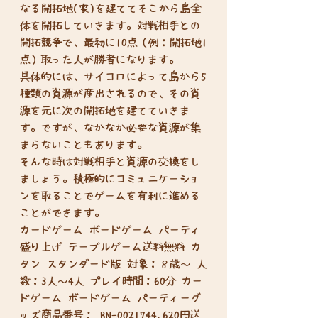
なる開拓地(家)を建ててそこから島全
体を開拓していきます。対戦相手との
開拓競争で、最初に10点（例：開拓地1
点）取った人が勝者になります。
具体的には、サイコロによって島から5
種類の資源が産出されるので、その資
源を元に次の開拓地を建てていきま
す。ですが、なかなか必要な資源が集
まらないこともあります。
そんな時は対戦相手と資源の交換をし
ましょう。積極的にコミュニケーショ
ンを取ることでゲームを有利に進める
ことができます。
カードゲーム ボードゲーム パーティ
盛り上げ テーブルゲーム送料無料 カ
タン スタンダード版 対象：８歳～ 人
数：3人～4人 プレイ時間：60分 カー
ドゲーム ボードゲーム パーティーグ
ッズ商品番号： BN-0021744,620円送