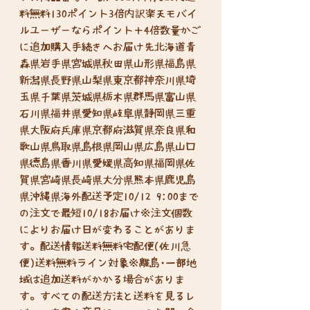
料無料130ポイント3倍内訳楽天モバイ
ルユーザーならポイント＋4倍数量かご
に追加購入手続きへお届け先北海道青
森県岩手県宮城県秋田県山形県福島県
新潟県長野県山梨県東京都神奈川県埼
玉県千葉県茨城県栃木県群馬県富山県
石川県福井県愛知県岐阜県静岡県三重
県大阪府兵庫県京都府滋賀県奈良県和
歌山県鳥取県島根県岡山県広島県山口
県徳島県香川県愛媛県高知県福岡県佐
賀県宮崎県長崎県大分県熊本県鹿児島
県沖縄県海外配送予定10/12 9:00まで
の注文で最短10/18お届け※注文個数
によりお届け日が変わることがありま
す。配送情報送料無料宅配便(佐川急
便)送料無料ライン対象※離島･一部地
域は追加送料がかかる場合がありま
す。すべての配送方法と送料を見るレ