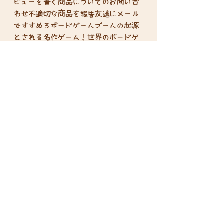
ビューを書く商品についてのお問い合
わせ不適切な商品を報告友達にメール
ですすめるボードゲームブームの起源
とされる名作ゲーム！世界のボードゲ
ームの中で3000万個以上の販売数を誇
る超大ヒットゲーム！シリーズの基本
となるスタンダード版です。カタンと
いう無人島を舞台に、拠点となる開拓
地(家)を建ててそこから島全体を開拓
していきます。対戦相手との開拓競争
で、最初に10点（例：開拓地1点）取っ
た人が勝者になります。具体的には、
サイコロによって島から5種類の資源が
産出されるので、その資源を元に次の
開拓地を建てていきます。ですが、な
かなか必要な資源が集まらないことも
あります。そんな時は対戦相手と資源
の交換をしましょう。積極的にコミュ
ニケーションを取ることでゲームを有