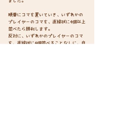
ました。
順番にコマを置いていき、いずれかの
プレイヤーのコマを、直線状に4個以上
並べたら勝利します。
反対に、いずれかのプレイヤーのコマ
を、直線状に4個並べることなしに、自
分のコマを直線状に3個並べてしまうと
敗北します。
プレイ人数：2-3人
プレイ時間：10分
対象年齢：8歳以上
Disclosure based on the Specified
Commercial Transactions Act
Privacy Policy
terms of service