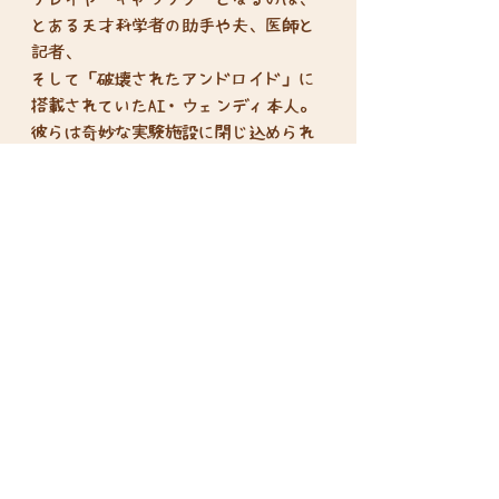
とある天才科学者の助手や夫、医師と
記者、
そして「破壊されたアンドロイド」に
搭載されていたAI・ウェンディ本人。
彼らは奇妙な実験施設に閉じ込められ
ており、ある条件を満たさなければ脱
出できない……
プレイ人数:4-5人
プレイ時間:120分
対象年齢:15歳以上
Disclosure based on the Specified
Commercial Transactions Act
Privacy Policy
terms of service
Return Policy