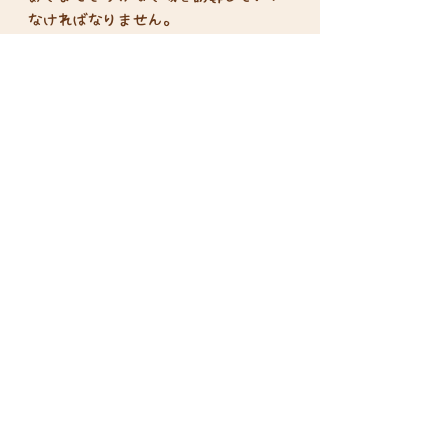
なければなりません。
クイズに正解したあとは、誰がインサ
イダーなのか、マスター含めた全員で
議論して探っていきます。
クイズと、正体探し。ふたつの楽しさ
が絶妙にマッチした、短時間でみんな
が盛り上がれる会話ゲームです。
プレイ人数:：4-8人
プレイ時間 ：15分
対象年齢：9歳以上
Disclosure based on the Specified
Commercial Transactions Act
Privacy Policy