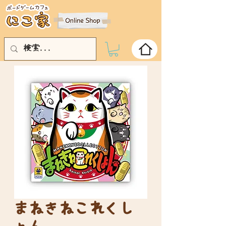
まねきねこれくし
ょん