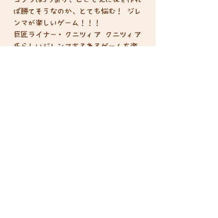
ば勝てそうなのか、とても悩む！ ジレ
ンマが楽しいゲーム！！！
巨匠ライナー・クニツィア クニツィア
氏らしいジレンマあふれるゲームを楽
しめます。
プレイ人数：2-4人
プレイ時間：30分
対象年齢：8歳以上
Disclosure based on the Specified
Commercial Transactions Act
Privacy Policy
terms of service
Return Policy