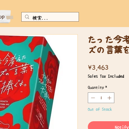
たった今
ズの言葉
Price
¥3,463
Sales Tax Included
Quantity
*
Out of Stock
Notify