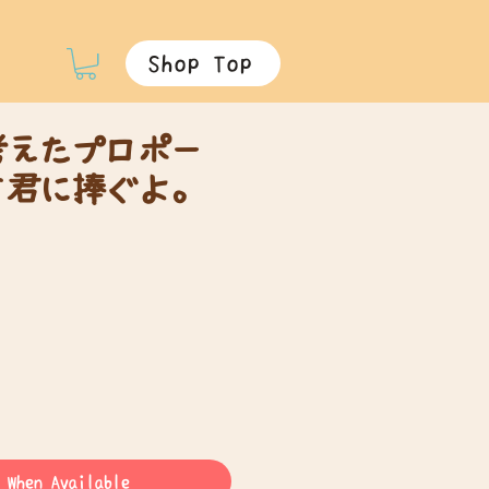
Shop Top
考えたプロポー
を君に捧ぐよ。
 When Available