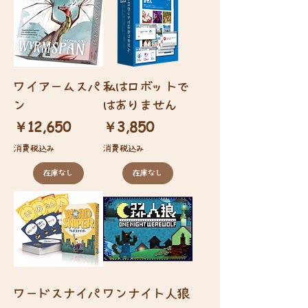
ワイアームスパ
私はロボットで
ン
はありません
価格
価格
￥12,650
￥3,850
消費税込み
消費税込み
在庫なし
在庫なし
ワードスナイパ
ワンナイト人狼