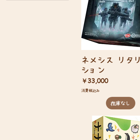
ネメシス リタ
ション
価格
￥33,000
消費税込み
在庫なし