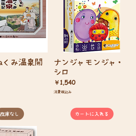
ぬくみ温泉開
ナンジャモンジャ・
シロ
価格
￥1,540
消費税込み
在庫なし
カートに入れる