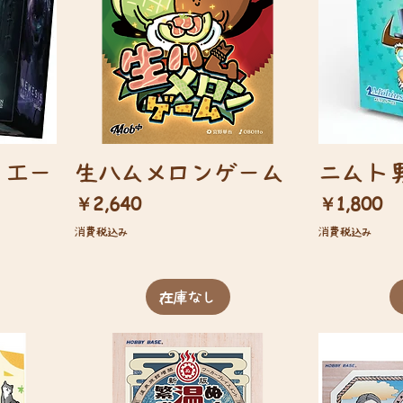
リエー
生ハムメロンゲーム
ニムト
価格
価格
￥2,640
￥1,800
消費税込み
消費税込み
在庫なし