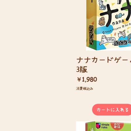
ナナカードゲー
3版
価格
￥1,980
消費税込み
カートに入れる