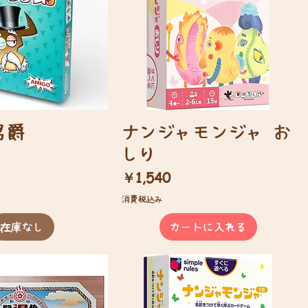
男爵
ナンジャモンジャ お
しり
価格
￥1,540
消費税込み
在庫なし
カートに入れる