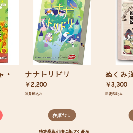
ャ・
ナナトリドリ
ぬくみ
価格
価格
￥2,200
￥3,300
消費税込み
消費税込み
在庫なし
特定商取引法に基づく表示