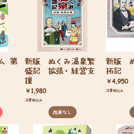
ム 第
新版 ぬくみ温泉繁
新版 
盛記 拡張・経営支
拓記
援
価格
￥4,950
価格
￥1,980
消費税込み
消費税込み
在庫なし