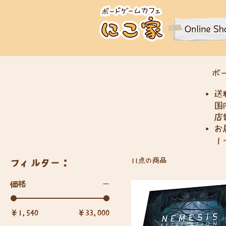
​
送
国
店
お
１
11点の商品
フィルター：
価格
￥1,540
￥33,000