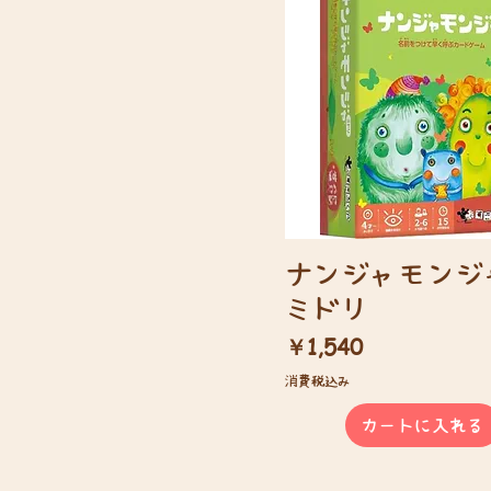
ナンジャモンジ
ミドリ
価格
￥1,540
消費税込み
カートに入れる